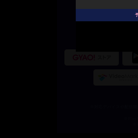
※対応デバイスや配信開
※Pl
※