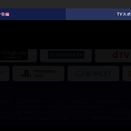
始日は、ご利用の配信サービスによって異なります。詳細は各社サービ
※Google Playロゴは、Google Inc.の商標です。
ayStationは株式会社ソニー・コンピュータエンタテインメントの登録商
U-NEXT、楽天ShowTimeは10/2（金） 15：00より配信開始となりま